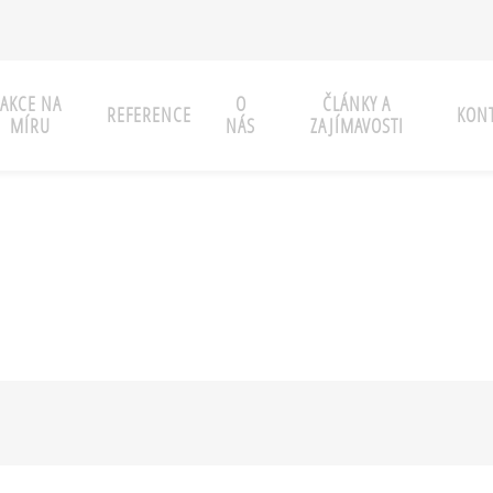
AKCE NA
O
ČLÁNKY A
REFERENCE
KONT
MÍRU
NÁS
ZAJÍMAVOSTI